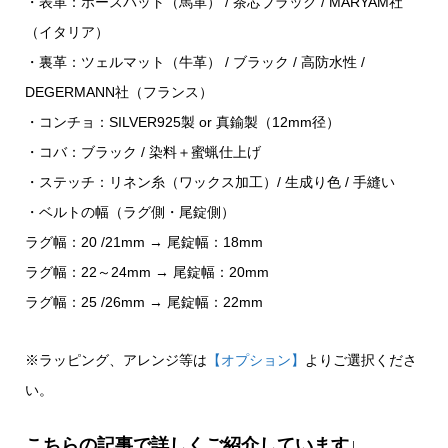
・表革：ホースバット（馬革） / 茶芯ブラック / MARYAM社
（イタリア）
・裏革：ツェルマット（牛革） / ブラック / 高防水性 /
DEGERMANN社（フランス）
・コンチョ：SILVER925製 or 真鍮製（12mm径）
・コバ：ブラック / 染料＋蜜蝋仕上げ
・ステッチ：リネン糸（ワックス加工）/ 生成り色 / 手縫い
・ベルトの幅（ラグ側・尾錠側）
ラグ幅：20 /21mm → 尾錠幅：18mm
ラグ幅：22～24mm → 尾錠幅：20mm
ラグ幅：25 /26mm → 尾錠幅：22mm
※ラッピング、アレンジ等は
【オプション】
よりご選択くださ
い。
こちらの記事で詳しくご紹介しています↓