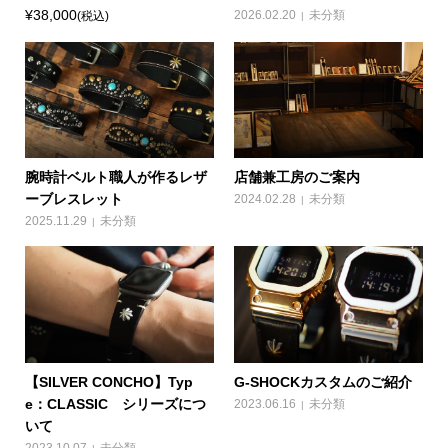
¥38,000
2026.02.20
未分類
(税込)
腕時計ベルト職人が作るレザ
店舗兼工房のご案内
ーブレスレット
2024.02.28
未分類
2025.11.29
未分類
【SILVER CONCHO】Typ
G-SHOCKカスタムのご紹介
e：CLASSIC シリーズにつ
2023.06.16
未分類
いて
2023.10.07
未分類