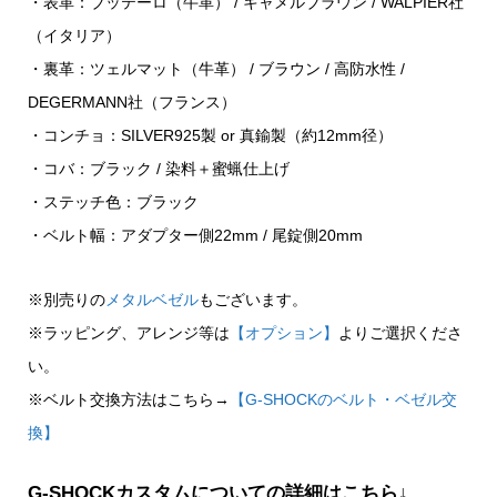
・表革：ブッテーロ（牛革） / キャメルブラウン / WALPIER社
（イタリア）
・裏革：ツェルマット（牛革） / ブラウン / 高防水性 /
DEGERMANN社（フランス）
・コンチョ：SILVER925製 or 真鍮製（約12mm径）
・コバ：ブラック / 染料＋蜜蝋仕上げ
・ステッチ色：ブラック
・ベルト幅：アダプター側22mm / 尾錠側20mm
※別売りの
メタルベゼル
もございます。
※ラッピング、アレンジ等は
【オプション】
よりご選択くださ
い。
※ベルト交換方法はこちら→
【G-SHOCKのベルト・ベゼル交
換】
G-SHOCKカスタムについての詳細はこちら↓