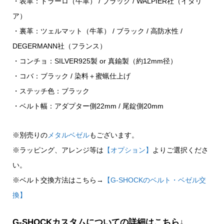
・表革：ドラーロ（牛革） / ブラック / WALPIER社（イタリ
ア）
・裏革：ツェルマット（牛革） / ブラック / 高防水性 /
DEGERMANN社（フランス）
・コンチョ：SILVER925製 or 真鍮製（約12mm径）
・コバ：ブラック / 染料＋蜜蝋仕上げ
・ステッチ色：ブラック
・ベルト幅：アダプター側22mm / 尾錠側20mm
※別売りの
メタルベゼル
もございます。
※ラッピング、アレンジ等は
【オプション】
よりご選択くださ
い。
※ベルト交換方法はこちら→
【G-SHOCKのベルト・ベゼル交
換】
G-SHOCKカスタムについての詳細はこちら↓